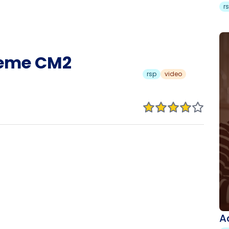
r
leme CM2
rsp
video
A