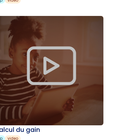
sp
video
alcul du gain
sp
video