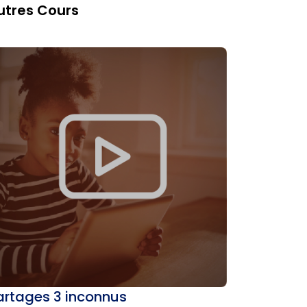
utres Cours
artages 3 inconnus