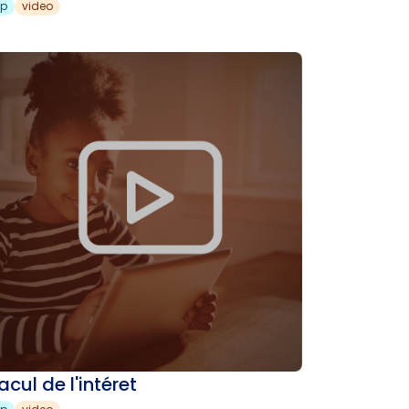
sp
video
cul de l'intéret