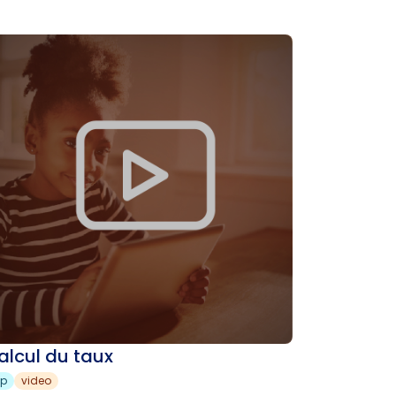
alcul du taux
sp
video