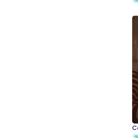
r
C
r