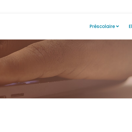
Préscolaire
E