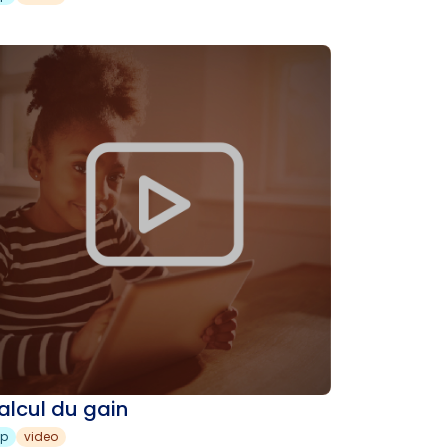
alcul du gain
sp
video