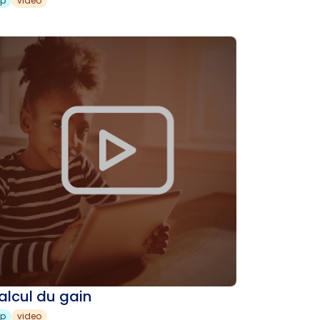
sp
video
alcul du gain
sp
video