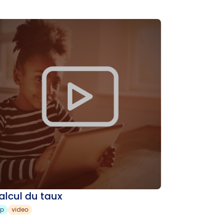
alcul du taux
sp
video