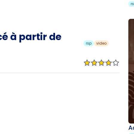
r
é à partir de
rsp
video
A