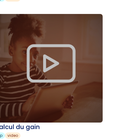
alcul du gain
sp
video