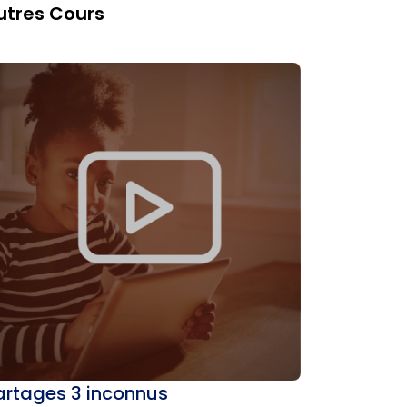
utres Cours
artages 3 inconnus