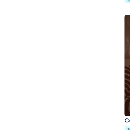
r
C
r