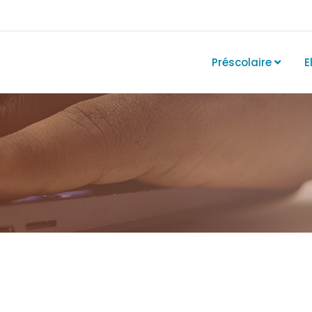
Préscolaire
E