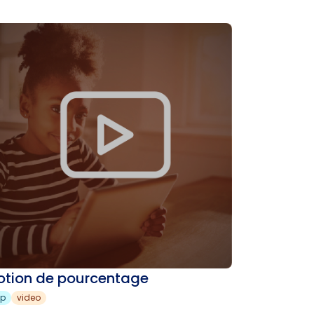
otion de pourcentage
sp
video