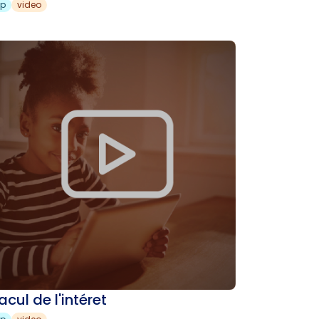
sp
video
cul de l'intéret