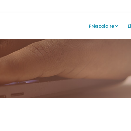
Préscolaire
E