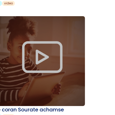
video
e coran Sourate achamse