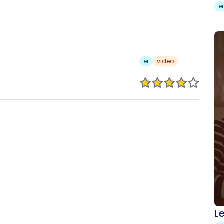
er
er
video
L