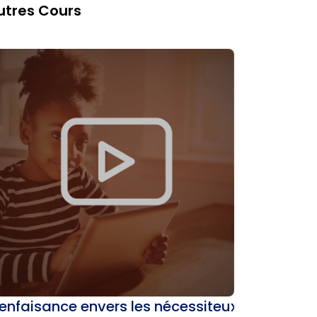
utres Cours
ienfaisance envers les nécessiteux